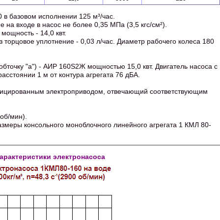
 в базовом исполнении 125 м³/час.
на входе в насос не более 0,35 МПа (3,5 кгс/см²).
ощность - 14,0 квт.
ез торцовое уплотнение - 0,03 л/час. Диаметр рабочего колеса 180
бточку "а") - АИР 160S2Ж мощностью 15,0 квт. Двигатель насоса с
расстоянии 1 м от контура агрегата 76 дБА.
фицированным электроприводом, отвечающий соответствующим
об/мин).
азмеры консольного моноблочного линейного агрегата 1 КМЛ 80-
характеристики электронасоса