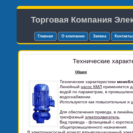
Торговая Компания Эле
Главная
О компании
Заявка
Контакты
Технические характ
Общее
Технические характеристики
монобл
Линейный
насос КМЛ
применяется дл
водой по параметрам, в промышленн
водоснабжении.
Используются как повысительные и
Для обеспечения привода, в линей
трехфазный
электродвигатель
.
Вид привода - фланцевый с коротко
общепромышленного назначения.
В электронасосный агрегат
взрывозащищенный элект