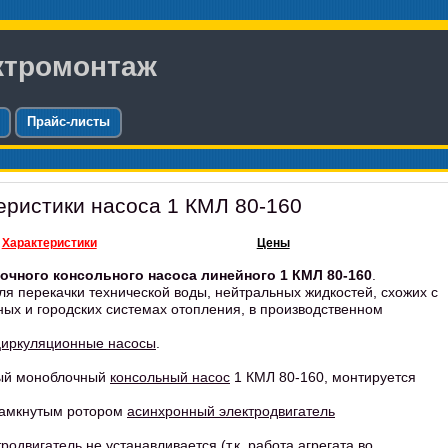
ктромонтаж
Прайс-листы
еристики насоса 1 КМЛ 80-160
Характеристики
Цены
очного консольного насоса линейного 1 КМЛ 80-160
.
я перекачки технической воды, нейтральных жидкостей, схожих с
ых и городских системах отопления, в производственном
циркуляционные насосы
.
ный моноблочный
консольный насос
1 КМЛ 80-160, монтируется
замкнутым ротором
асинхронный электродвигатель
родвигатель
не устанавливается (т.к. работа агрегата во