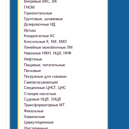
Вихревые ВКС, ВК
ГНОМ
Горизонтальные
Грязевые
Грунтовые, шламовые
Д, 1Д
Ф, Фр
Дозировочные НД
ГРАТ, ГРАК, ГРАР
ЦН
с HMS Control
Иртыш
ВШН
DeLium
Конденсатные КС
ПФ, НФ, ПД
Консольные К, КМ, КМЛ
ЦМЛ
Линейные моноблочные ЛМ
ЦМК
Навозные НЖН, НЦИ, ННФ
Нефтяные
Пищевые, питательные
НВ, НВЕ, НДВ
Песковые
ОНЦ, СНЦ
КМC
Погружные для скважин
П, ПР, ПБ, ПК, ПРВП
ЦВК
4(5,6)НК
Самовсасывающие
ЭЦВ Ливнынасос
ППР, ППК вертикальные
ПЭ
КМХ Адонис
Секционные ЦНСГ, ЦНС
АНС
ЭЦВ Промбурвод
Поршневые на пару
Станции насосные
С-569
2ЭЦВ
Судовые НЦВ, 1НЦВ
СУЗ, HMS Control
С-245
БЦП М
Трансформаторные МТ
Автоматические САУ
Фекальные
CRS
Садовые Ингро CAM
Химические
СПА 4
СМ, 1СМ, 2СМ
Циркуляционные
Х
СД, СДВ
Шестеренные