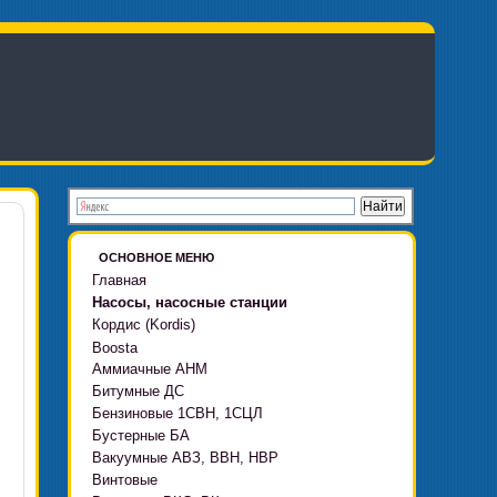
ОСНОВНОЕ МЕНЮ
Главная
Насосы, насосные станции
Кордис (Kordis)
Boosta
Аммиачные АНМ
Boosta-F
Битумные ДС
Boosta-L
Бензиновые 1СВН, 1СЦЛ
Boosta-APD установки
Бустерные БА
Вакуумные АВЗ, ВВН, НВР
Винтовые