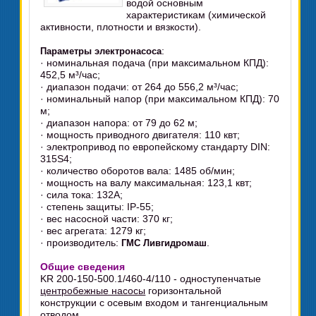
водой основным
характеристикам (химической
активности, плотности и вязкости).
:
Параметры электронасоса
· номинальная подача (при максимальном КПД):
452,5 м³/час;
· диапазон подачи: от 264 до 556,2 м³/час;
· номинальный напор (при максимальном КПД): 70
м;
· диапазон напора: от 79 до 62 м;
· мощность приводного двигателя: 110 квт;
· электропривод по европейскому стандарту DIN:
315S4;
· количество оборотов вала: 1485 об/мин;
· мощность на валу максимальная: 123,1 квт;
· сила тока: 132А;
· степень защиты: IP-55;
· вес насосной части: 370 кг;
· вес агрегата: 1279 кг;
· производитель:
.
ГМС Ливгидромаш
Общие сведения
KR 200-150-500.1/460-4/110 - одноступенчатые
центробежные насосы
горизонтальной
конструкции с осевым входом и тангенциальным
отводом.