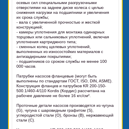
осевых сил специальными разгрузочными
отверстиями на заднем диске колеса с целью
снижения нагрузки на подшипники и увеличения
их срока службы;
- вала с увеличенной прочностью и жесткой
конструкцией;
- камеры уплотнения для монтажа одинарных
торцовых или сальниковых уплотнений, включая
уплотнения картриджного типа;
- сменных колец щелевых уплотнений,
выполненных из износостойких материалов с
антизадирными покрытиями;
- подшипников со сроком службы не менее 100
000 часов.
Патрубки насосов фланцевые (могут быть
выполнены по стандартам ГОСТ, ISO, DIN, ASME).
Конструкция фланцев и патрубков KR 200-150-
500.1/460-4/110 Kordis (Кордис) рассчитана на
рабочее давление не более 16 кгс/см².
Проточные детали насосов производятся из чугуна
(G), чугуна с шаровидным графитом (S),
углеродистой стали (O), бронзы (B), нержавеющей
стали (C).