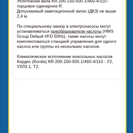
Уплотнение вала KR 200-150-500.1/460-4/110 -
торцовое одинарное R.
Допускаемый кавитационный запас (ДКЗ) не выше
2,4 м.
По специальному заказу в электронасосы могут
устанавливаться
преобразователи частоты
(HMS
Group Default VFD 50Hz), также насосы могут
комплектоваться станцией управления для одного
насоса или группы из нескольких насосов.
Климатическое исполнение консольных насосов
Кордис (Kordis) KR 200-150-500.1/460-4/110 - У2,
УХЛ3.1, Т2.