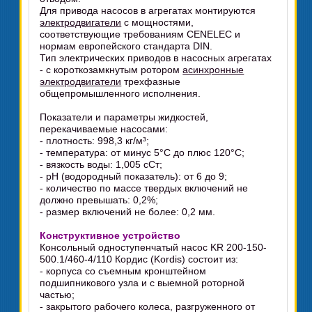
Для привода насосов в агрегатах монтируются
электродвигатели
с мощностями,
соответствующие требованиям CENELEC и
нормам европейского стандарта DIN.
Тип электрических приводов в насосных агрегатах
- с короткозамкнутым ротором
асинхронные
электродвигатели
трехфазные
общепромышленного исполнения.
Показатели и параметры жидкостей,
перекачиваемые насосами:
- плотность: 998,3 кг/м³;
- температура: от минус 5°C до плюс 120°C;
- вязкость воды: 1,005 сСт;
- pH (водородный показатель): от 6 до 9;
- количество по массе твердых включений не
должно превышать: 0,2%;
- размер включений не более: 0,2 мм.
Конструктивное устройство
Консольный одноступенчатый насос KR 200-150-
500.1/460-4/110 Кордис (Kordis) состоит из:
- корпуса со съемным кронштейном
подшипникового узла и с выемной роторной
частью;
- закрытого рабочего колеса, разгруженного от