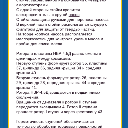
стойке, закрепленной на основании с четырьмя
амортизаторами.
С одной стороны стойки крепится
электродвигатель, с другой
насос
.
Стойка оснащена ручками для переноса насоса.
В верхней части стойки располагается штуцер с
фильтром для защиты от твердых частиц.
На торце корпуса насоса располагается
маслоуказатель для контроля уровня масла и
пробка для слива масла.
Ротора и пластины НВР-4.5Д расположены в
цилиндрах между крышками.
Первую ступень формирует ротор 35, пластины
37, цилиндр 36, задняя крышка 34 и средняя
крышка 40.
Вторую ступень формирует ротор 26, пластины
29, цилиндр 28, передняя крышка 44 и средняя
крышка 41.
Ротора НВР-4.5Д вращаются в подшипниках
скольжения.
Вращение от двигателя к ротору II ступени
передается вкладышем 4. Ротор II ступени
вращает ротор I ступени через крестовину 43.
Герметичность ступеней обеспечивается
точностью обработки торцевых поверхностей