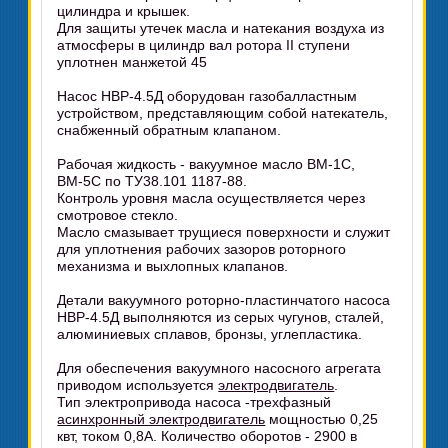
цилиндра и крышек.
Для защиты утечек масла и натекания воздуха из
атмосферы в цилиндр вал ротора II ступени
уплотнен манжетой 45
Насос НВР-4.5Д оборудован газобалластным
устройством, представляющим собой натекатель,
снабженный обратным клапаном.
Рабочая жидкость - вакуумное масло ВМ-1С,
ВМ-5С по ТУ38.101 1187-88.
Контроль уровня масла осуществляется через
смотровое стекло.
Масло смазывает трущиеся поверхности и служит
для уплотнения рабочих зазоров роторного
механизма и выхлопных клапанов.
Детали вакуумного роторно-пластинчатого насоса
НВР-4.5Д выполняются из серых чугунов, сталей,
алюминиевых сплавов, бронзы, углепластика.
Для обеспечения вакуумного насосного агрегата
приводом используется
электродвигатель
.
Тип электропривода насоса -трехфазный
асинхронный электродвигатель
мощностью 0,25
квт, током 0,8А. Количество оборотов - 2900 в