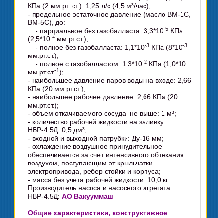
КПа (2 мм рт. ст.): 1,25 л/с (4,5 м³/час);
- предельное остаточное давление (масло ВМ-1С,
ВМ-5С), до:
-5
- парциальное без газобалласта: 3,3*10
КПа
-4
(2,5*10
мм.рт.ст.);
-3
-3
- полное без газобалласта: 1,1*10
КПа (8*10
мм.рт.ст.);
-2
- полное с газобалластом: 1,3*10
КПа (1,0*10
-1
мм.рт.ст.
);
- наибольшее давление паров воды на входе: 2,66
КПа (20 мм.рт.ст.);
- наибольшее рабочее давление: 2,66 КПа (20
мм.рт.ст.);
- объем откачиваемого сосуда, не выше: 1 м³;
- количество рабочей жидкости на заливку
НВР-4.5Д: 0,5 дм³;
- входной и выходной патрубки: Ду-16 мм;
- охлаждение воздушное принудительное,
обеспечивается за счет интенсивного обтекания
воздухом, поступающим от крыльчатки
электропривода, ребер стойки и корпуса;
- масса без учета рабочей жидкости: 10,0 кг.
Производитель насоса и насосного агрегата
НВР-4.5Д:
АО Вакууммаш
Общие характеристики, конструктивное