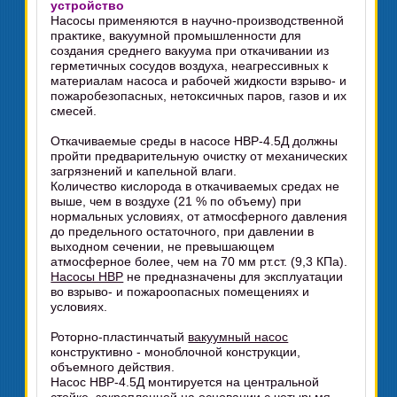
устройство
Насосы применяются в научно-производственной
практике, вакуумной промышленности для
создания среднего вакуума при откачивании из
герметичных сосудов воздуха, неагрессивных к
материалам насоса и рабочей жидкости взрыво- и
пожаробезопасных, нетоксичных паров, газов и их
смесей.
Откачиваемые среды в насосе НВР-4.5Д должны
пройти предварительную очистку от механических
загрязнений и капельной влаги.
Количество кислорода в откачиваемых средах не
выше, чем в воздухе (21 % по объему) при
нормальных условиях, от атмосферного давления
до предельного остаточного, при давлении в
выходном сечении, не превышающем
атмосферное более, чем на 70 мм рт.ст. (9,3 КПа).
Насосы НВР
не предназначены для эксплуатации
во взрыво- и пожароопасных помещениях и
условиях.
Роторно-пластинчатый
вакуумный насос
конструктивно - моноблочной конструкции,
объемного действия.
Насос НВР-4.5Д монтируется на центральной