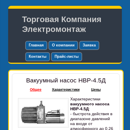
Торговая Компания
Электромонтаж
Главная
О компании
Заявка
Контакты
Прайс-листы
Вакуумный насос НВР-4.5Д
Общее
Характеристики
Цены
Характеристики
вакуумного насоса
НВР-4.5Д
:
- быстрота действия в
диапазоне давлений
на входе от
атмосферного до 0,26