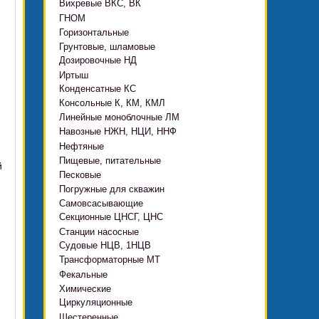
Вихревые ВКС, ВК
ГНОМ
,
Горизонтальные
Грязевые
Грунтовые, шламовые
Д, 1Д
Ф, Фр
Дозировочные НД
ГРАТ, ГРАК, ГРАР
ЦН
с HMS Control
Иртыш
ВШН
DeLium
Конденсатные КС
ПФ, НФ, ПД
Консольные К, КМ, КМЛ
ЦМЛ
Линейные моноблочные ЛМ
ЦМК
Навозные НЖН, НЦИ, ННФ
Нефтяные
Пищевые, питательные
НВ, НВЕ, НДВ
й
Песковые
ОНЦ, СНЦ
КМC
Погружные для скважин
й
П, ПР, ПБ, ПК, ПРВП
ЦВК
4(5,6)НК
Самовсасывающие
ЭЦВ Ливнынасос
ППР, ППК вертикальные
ПЭ
КМХ Адонис
Секционные ЦНСГ, ЦНС
АНС
ЭЦВ Промбурвод
Поршневые на пару
Станции насосные
С-569
2ЭЦВ
Судовые НЦВ, 1НЦВ
СУЗ, HMS Control
С-245
БЦП М
Трансформаторные МТ
Автоматические САУ
Фекальные
CRS
Садовые Ингро CAM
Химические
СПА 4
СМ, 1СМ, 2СМ
Циркуляционные
Х
СД, СДВ
Шестеренные