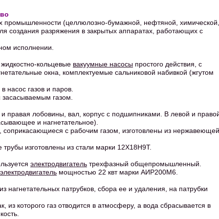
тво
х промышленности (целлюлозно-бумажной, нефтяной, химической
ля создания разряжения в закрытых аппаратах, работающих с
ном исполнении.
 жидкостно-кольцевые
вакуумные насосы
простого действия, с
нетательные окна, комплектуемые сальниковой набивкой (жгутом
в насос газов и паров.
с засасываемым газом.
 и правая лобовины, вал, корпус с подшипниками. В левой и право
сасывающее и нагнетательное).
а, соприкасающиеся с рабочим газом, изготовлены из нержавеюще
 трубы изготовлены из стали марки 12Х18Н9Т.
ользуется
электродвигатель
трехфазный общепромышленный.
электродвигатель
мощностью 22 квт марки АИР200М6.
из нагнетательных патрубков, сбора ее и удаления, на патрубки
, из которого газ отводится в атмосферу, а вода сбрасывается в
кость.