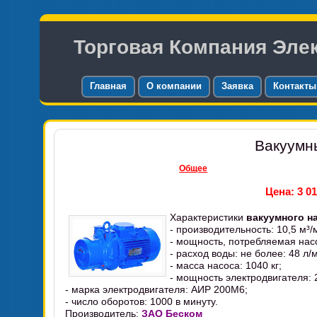
Торговая Компания Эле
Главная
О компании
Заявка
Контакты
Вакуумн
Общее
Цена: 3 01
Характеристики
вакуумного н
- производительность: 10,5 м³/м
- мощность, потребляемая насо
- расход воды: не более: 48 л/
- масса насоса: 1040 кг;
- мощность электродвигателя: 2
- марка электродвигателя: АИР 200М6;
- число оборотов: 1000 в минуту.
Производитель:
ЗАО Беском