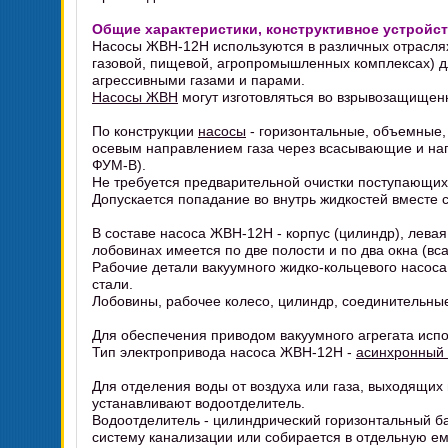
Общие характеристики, конструктивное устройс
Насосы ЖВН-12Н используются в различных отрасля
газовой, пищевой, агропромышленных комплексах) д
агрессивными газами и парами.
Насосы ЖВН
могут изготовляться во взрывозащищен
По конструкции
насосы
- горизонтальные, объемные,
осевым направлением газа через всасывающие и наг
ФУМ-В).
Не требуется предварительной очистки поступающих 
Допускается попадание во внутрь жидкостей вместе 
В составе насоса ЖВН-12Н - корпус (цилиндр), левая
лобовинах имеется по две полости и по два окна (в
Рабочие детали вакуумного жидко-кольцевого насос
стали.
Лобовины, рабочее колесо, цилиндр, соединительные
Для обеспечения приводом вакуумного агрегата исп
Тип электропривода насоса ЖВН-12Н -
асинхронный 
Для отделения воды от воздуха или газа, выходящих 
устанавливают водоотделитель.
Водоотделитель - цилиндрический горизонтальный бак
систему канализации или собирается в отдельную ем