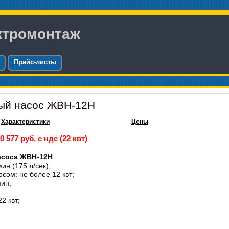
ктромонтаж
Прайс-листы
ый насос ЖВН-12Н
Характеристики
Цены
0 577 руб. с ндс (22 квт)
асоса ЖВН-12Н
:
ин (175 л/сек);
сом: не более 12 квт;
мин;
2 квт;