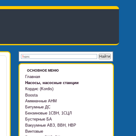
ОСНОВНОЕ МЕНЮ
Главная
Насосы, насосные станции
Кордис (Kordis)
Boosta
Аммиачные АНМ
Boosta-F
Битумные ДС
Boosta-L
Бензиновые 1СВН, 1СЦЛ
Boosta-APD установки
Бустерные БА
Вакуумные АВЗ, ВВН, НВР
Винтовые