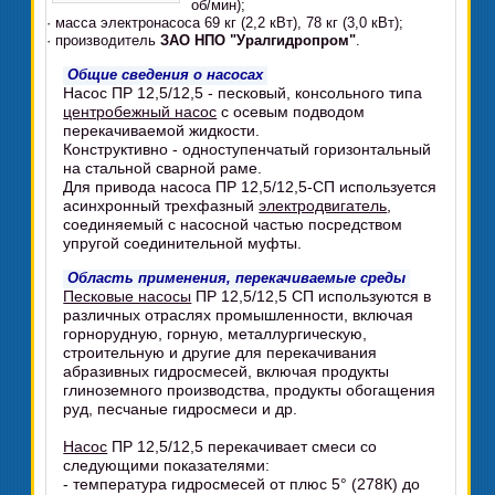
об/мин);
· масса электронасоса 69 кг (2,2 кВт), 78 кг (3,0 кВт);
· производитель
ЗАО НПО "Уралгидропром"
.
Общие сведения о насосах
Насос ПР 12,5/12,5 - песковый, консольного типа
центробежный насос
с осевым подводом
перекачиваемой жидкости.
Конструктивно - одноступенчатый горизонтальный
на стальной сварной раме.
Для привода насоса ПР 12,5/12,5-СП используется
асинхронный трехфазный
электродвигатель
,
соединяемый с насосной частью посредством
упругой соединительной муфты.
Область применения, перекачиваемые среды
Песковые насосы
ПР 12,5/12,5 СП используются в
различных отраслях промышленности, включая
горнорудную, горную, металлургическую,
строительную и другие для перекачивания
абразивных гидросмесей, включая продукты
глиноземного производства, продукты обогащения
руд, песчаные гидросмеси и др.
Насос
ПР 12,5/12,5 перекачивает смеси со
следующими показателями:
- температура гидросмесей от плюс 5° (278К) до