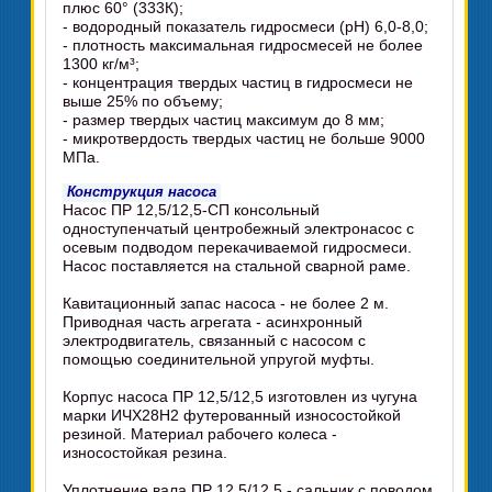
плюс 60° (333К);
- водородный показатель гидросмеси (pH) 6,0-8,0;
- плотность максимальная гидросмесей не более
1300 кг/м³;
- концентрация твердых частиц в гидросмеси не
выше 25% по объему;
- размер твердых частиц максимум до 8 мм;
- микротвердость твердых частиц не больше 9000
МПа.
Конструкция насоса
Насос ПР 12,5/12,5-СП консольный
одноступенчатый центробежный электронасос с
осевым подводом перекачиваемой гидросмеси.
Насос поставляется на стальной сварной раме.
Кавитационный запас насоса - не более 2 м.
Приводная часть агрегата - асинхронный
электродвигатель, связанный с насосом с
помощью соединительной упругой муфты.
Корпус насоса ПР 12,5/12,5 изготовлен из чугуна
марки ИЧХ28Н2 футерованный износостойкой
резиной. Материал рабочего колеса -
износостойкая резина.
Уплотнение вала ПР 12,5/12,5 - сальник с поводом