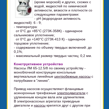
(кроме морской) и других, схожих с
водой, жидкостей по химической
активности, вязкости и плотности со
следующими параметрами:
- pH (водородная активность
жидкостей): 6 - 9;
- температура:
от 0°C до +85°C (273К-358К) - одинарное
сальниковое уплотнение;
от 0°C до +140°C (273К-413 К) - одинарное
торцовое уплотнение;
- содержание по объему твердых включений: до
0,1%;
- максимальный размер твердых частиц: 0,2 мм.
Конструктивное устройство
Насосы ЛМ 65-12.5/8 по своему устройству -
моноблочной конструкции консольные
вертикальные линейные
центробежные насосы
с
патрубками в "линию".
Привод насосов осуществляют фланцевые
асинхронные трехфазные
электродвигатели
с
удлиненным концом вала или удлинителем.
В электронасосных агрегатах приводные
двигатели и
насосы
крепятся друг с другом при