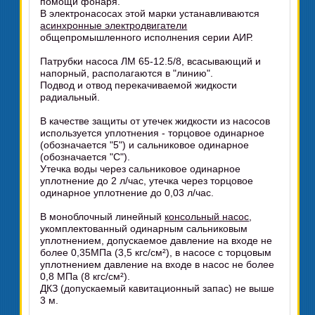
помощи фонаря.
В электронасосах этой марки устанавливаются
асинхронные электродвигатели
общепромышленного исполнения серии АИР.
Патрубки насоса ЛМ 65-12.5/8, всасывающий и
напорный, располагаются в "линию".
Подвод и отвод перекачиваемой жидкости
радиальный.
В качестве защиты от утечек жидкости из насосов
используется уплотнения - торцовое одинарное
(обозначается "5") и сальниковое одинарное
(обозначается "С").
Утечка воды через сальниковое одинарное
уплотнение до 2 л/час, утечка через торцовое
одинарное уплотнение до 0,03 л/час.
В моноблочный линейный
консольный насос
,
укомплектованный одинарным сальниковым
уплотнением, допускаемое давление на входе не
более 0,35МПа (3,5 кгс/см²), в насосе с торцовым
уплотнением давление на входе в насос не более
0,8 МПа (8 кгс/см²).
ДКЗ (допускаемый кавитационный запас) не выше
3 м.